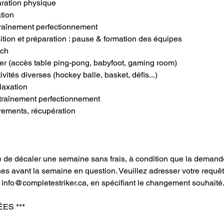
aration physique
tion
raînement perfectionnement
tion et préparation : pause & formation des équipes
tch
er (accès table ping-pong, babyfoot, gaming room)
vités diverses (hockey balle, basket, défis...)
laxation
traînement perfectionnement
irements, récupération
e de décaler une semaine sans frais, à condition que la demand
s avant la semaine en question. Veuillez adresser votre requêt
: info@completestriker.ca, en spécifiant le changement souhaité
ÉES ***