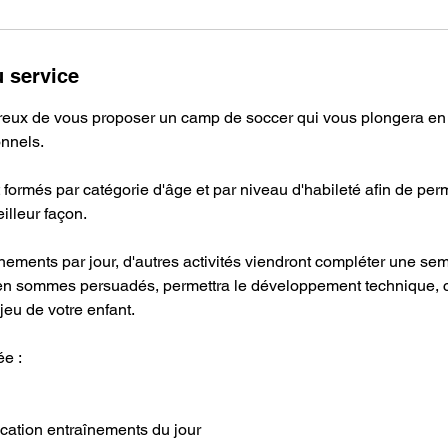
c
e
l
u service
e
1
ux de vous proposer un camp de soccer qui vous plongera en
7
onnels.
a
o
formés par catégorie d'âge et par niveau d'habileté afin de perm
û
illeur façon.
t
nements par jour, d'autres activités viendront compléter une se
en sommes persuadés, permettra le développement technique, co
eu de votre enfant.
ée :
ication entraînements du jour