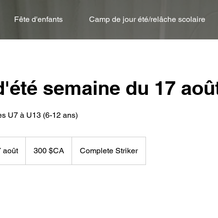
Fête d'enfants
Camp de jour été/relâche scolaire
'été semaine du 17 aoû
300
dollars
 août
C
300 $CA
Complete Striker
canadiens
o
m
m
e
n