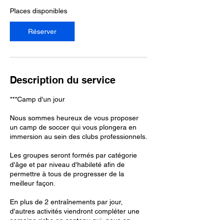
c
Places disponibles
e
l
Réserver
e
1
4
a
o
Description du service
û
t
***Camp d'un jour
Nous sommes heureux de vous proposer
un camp de soccer qui vous plongera en
immersion au sein des clubs professionnels.
Les groupes seront formés par catégorie
d'âge et par niveau d'habileté afin de
permettre à tous de progresser de la
meilleur façon.
En plus de 2 entraînements par jour,
d'autres activités viendront compléter une