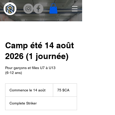
Camp été 14 août
2026 (1 journée)
Pour garçons et filles U7 à U13
(6-12 ans)
75
dollars
Commence le 14 août
C
75 $CA
canadiens
o
m
Complete Striker
m
e
n