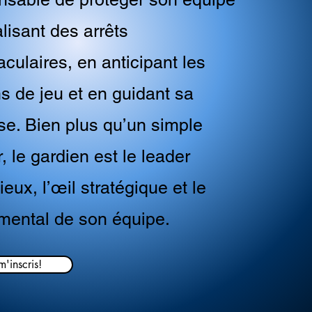
lisant des arrêts
culaires, en anticipant les
ns de jeu et en guidant sa
se. Bien plus qu’un simple
, le gardien est le leader
ieux, l’œil stratégique et le
r mental de son équipe.
m'inscris!