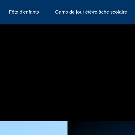
Fête d'enfants
Camp de jour été/relâche scolaire
RDIEN DE 