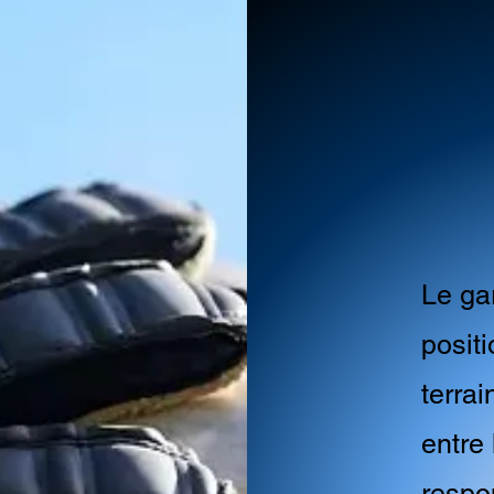
Le ga
positi
terra
entre 
respo