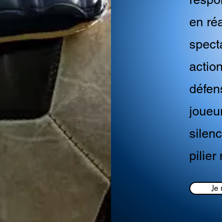
en réa
specta
actio
défen
joueur
silenc
pilie
Je 